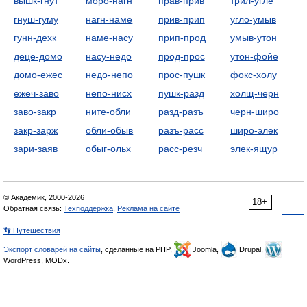
вышк-гнут
моро-нагн
прав-прив
трил-угле
гнуш-гуму
нагн-наме
прив-прип
угло-умыв
гунн-дехк
наме-насу
прип-прод
умыв-утон
деце-домо
насу-недо
прод-прос
утон-фойе
домо-ежес
недо-непо
прос-пушк
фокс-холу
ежеч-заво
непо-нисх
пушк-разд
холщ-черн
заво-закр
ните-обли
разд-разъ
черн-широ
закр-зарж
обли-обыв
разъ-расс
широ-элек
зари-заяв
обыг-ольх
расс-резч
элек-ящур
© Академик, 2000-2026
18+
Обратная связь:
Техподдержка
,
Реклама на сайте
👣 Путешествия
Экспорт словарей на сайты
, сделанные на PHP,
Joomla,
Drupal,
WordPress, MODx.