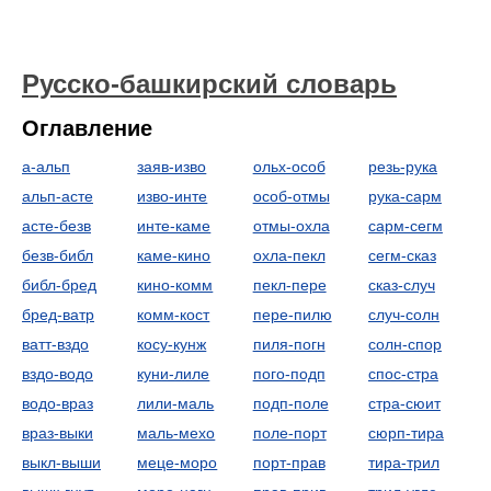
Русско-башкирский словарь
Оглавление
а-альп
заяв-изво
ольх-особ
резь-рука
альп-асте
изво-инте
особ-отмы
рука-сарм
асте-безв
инте-каме
отмы-охла
сарм-сегм
безв-библ
каме-кино
охла-пекл
сегм-сказ
библ-бред
кино-комм
пекл-пере
сказ-случ
бред-ватр
комм-кост
пере-пилю
случ-солн
ватт-вздо
косу-кунж
пиля-погн
солн-спор
вздо-водо
куни-лиле
пого-подп
спос-стра
водо-враз
лили-маль
подп-поле
стра-сюит
враз-выки
маль-мехо
поле-порт
сюрп-тира
выкл-выши
меце-моро
порт-прав
тира-трил